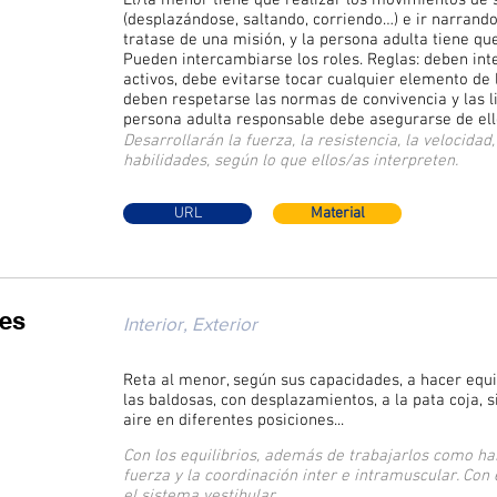
El/la menor tiene que realizar los movimientos de 
(desplazándose, saltando, corriendo…) e ir narrand
tratase de una misión, y la persona adulta tiene qu
Pueden intercambiarse los roles. Reglas: deben in
activos, debe evitarse tocar cualquier elemento de l
deben respetarse las normas de convivencia y las l
persona adulta responsable debe asegurarse de ell
Desarrollarán la fuerza, la resistencia, la velocida
habilidades, según lo que ellos/as interpreten.
URL
Material
tes
Interior, Exterior
Reta al menor, según sus capacidades, a hacer equil
las baldosas, con desplazamientos, a la pata coja, 
aire en diferentes posiciones...
Con los equilibrios, además de trabajarlos como hab
fuerza y la coordinación inter e intramuscular. Con
el sistema vestibular.