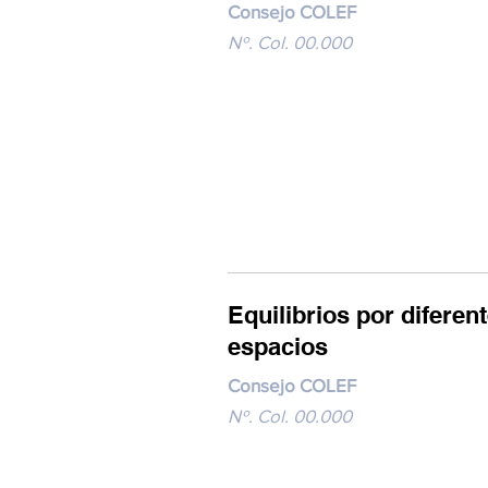
Consejo COLEF
Nº. Col. 00.000
Equilibrios por diferen
espacios
Consejo COLEF
Nº. Col. 00.000