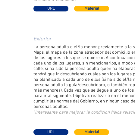
URL
Material
Exterior
La persona adulta o el/la menor previamente a la s
Maps, el mapa de la zona alrededor del domicilio en
de los lugares a los que se quiere ir. A continuació
cada uno de los lugares, sin mencionarlos, a modo d
calle, si ha sido la persona adulta quien ha elabora
tendrá que ir descubriendo cuáles son los lugares p
ha planificado a cada uno de ellos (si ha sido el/la
persona adulta la guía/descubridora, o también repa
más menores). Cada vez que se llegue a uno de los 
para ir al siguiente. Objetivo: realizarlo en el men
cumplir las normas del Gobierno, en ningún caso d
personas adultas.
"Interesante para mejorar la condición física relaci
URL
Material