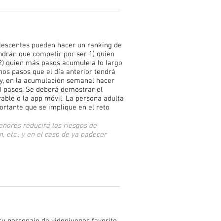
lescentes pueden hacer un ranking de
ndrán que competir por ser 1) quien
2) quien más pasos acumule a lo largo
os pasos que el día anterior tendrá
 y, en la acumulación semanal hacer
0 pasos. Se deberá demostrar el
able o la app móvil. La persona adulta
rtante que se implique en el reto
enores reducirá los riesgos de
, etc., y en el caso de ya padecer