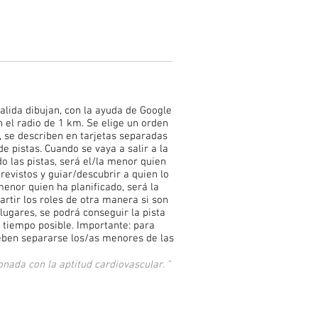
alida dibujan, con la ayuda de Google
 el radio de 1 km. Se elige un orden
n, se describen en tarjetas separadas
e pistas. Cuando se vaya a salir a la
do las pistas, será el/la menor quien
revistos y guiar/descubrir a quien lo
 menor quien ha planificado, será la
rtir los roles de otra manera si son
lugares, se podrá conseguir la pista
or tiempo posible. Importante: para
eben separarse los/as menores de las
onada con la aptitud cardiovascular. "