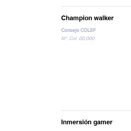
Champion walker
Consejo COLEF
Nº. Col. 00.000
Inmersión gamer