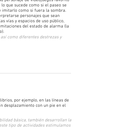
su personaje de videojuegos favorito
o lo que sucede como si el paseo se
e imitarlo como si fuera la sombra.
terpretarse personajes que sean
as vías y espacios de uso público,
imitaciones del estado de alarma (la
o).
d, así como diferentes destrezas y
ibrios, por ejemplo, en las líneas de
sin desplazamiento con un pie en el
ilidad básica, también desarrollan la
 este tipo de actividades estimulamos