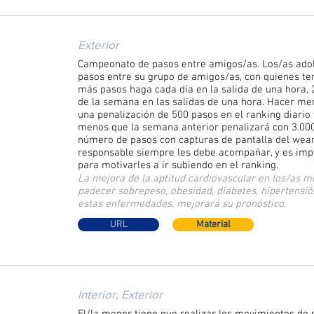
Exterior
Campeonato de pasos entre amigos/as. Los/as ado
pasos entre su grupo de amigos/as, con quienes te
más pasos haga cada día en la salida de una hora, 
de la semana en las salidas de una hora. Hacer men
una penalización de 500 pasos en el ranking diario
menos que la semana anterior penalizará con 3.00
número de pasos con capturas de pantalla del wear
responsable siempre les debe acompañar, y es impo
para motivarles a ir subiendo en el ranking.
La mejora de la aptitud cardiovascular en los/as m
padecer sobrepeso, obesidad, diabetes, hipertensión
estas enfermedades, mejorará su pronóstico.
URL
Material
Interior, Exterior