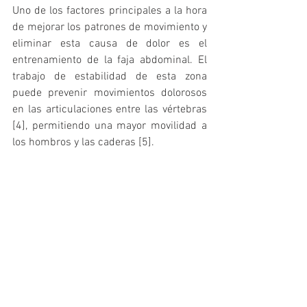
Uno de los factores principales a la hora 
de mejorar los patrones de movimiento y 
eliminar esta causa de dolor es el 
entrenamiento de la faja abdominal. El 
trabajo de estabilidad de esta zona 
puede prevenir movimientos dolorosos 
en las articulaciones entre las vértebras 
[4], permitiendo una mayor movilidad a 
los hombros y las caderas [5].
Por último, si queremos mejorar nuestra 
salud de espalda, podemos incluir 
sencillas acciones en nuestro día a día, 
evitando patrones de movimiento que 
pueden resultar perjudiciales, como 
evitar arquear la espalda por ejemplo al 
levantarnos de una silla, o la torsión y la 
rotación en gestos cotidianos [5].