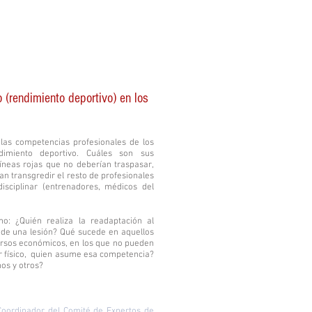
o (rendimiento deportivo) en los
las competencias profesionales de los
dimiento deportivo. Cuáles son sus
líneas rojas que no deberían traspasar,
n transgredir el resto de profesionales
sciplinar (entrenadores, médicos del
o: ¿Quién realiza la readaptación al
 de una lesión? Qué sucede en aquellos
rsos económicos, en los que no pueden
or físico, quien asume esa competencia?
os y otros?
Coordinador del Comité de Expertos de