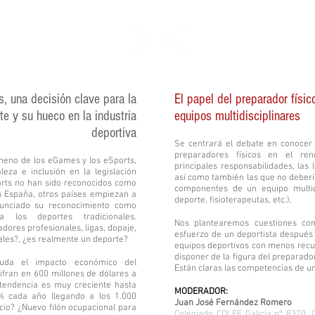
cción y Gestión Deportiva
Deporte y Rendimiento
, una decisión clave para la
El papel del preparador físic
te y su hueco en la industria
equipos multidisciplinares
deportiva
Se centrará el debate en conocer 
preparadores físicos en el ren
meno de los eGames y los eSports,
principales responsabilidades, las 
eza e inclusión en la legislación
así como también las que no debería
orts no han sido reconocidos como
componentes de un equipo multidi
 España, otros países empiezan a
deporte, fisioterapeutas, etc.).
nciado su reconocimiento como
a los deportes tradicionales.
Nos plantearemos cuestiones com
dores profesionales, ligas, dopaje,
esfuerzo de un deportista después
les?, ¿es realmente un deporte?
equipos deportivos con menos recu
disponer de la figura del preparad
uda el impacto económico del
Están claras las competencias de un
ifran en 600 millones de dólares a
 tendencia es muy creciente hasta
MODERADOR:
0% cada año llegando a los 1.000
Juan José Fernández Romero
cio? ¿Nuevo filón ocupacional para
Colegiado COLEF Galicia nº 8320, 