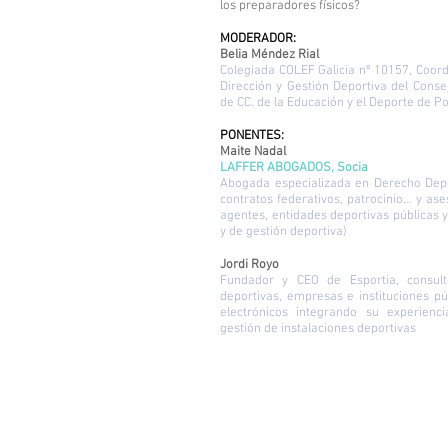
los preparadores físicos?
MODERADOR:
Belia Méndez Rial
Colegiada COLEF Galicia nº 10157, Coor
Dirección y Gestión Deportiva del Conse
de CC. de la Educación y el Deporte de P
PONENTES:
Maite Nadal
LAFFER ABOGADOS, Socia
Abogada especializada en Derecho Depo
contratos federativos, patrocinio… y ase
agentes, entidades deportivas públicas 
y de gestión deportiva)
Jordi Royo
Fundador y CEO de Esportia, consult
deportivas, empresas e instituciones pú
electrónicos integrando su experienc
gestión de instalaciones deportivas
Actividades Físicas en el 