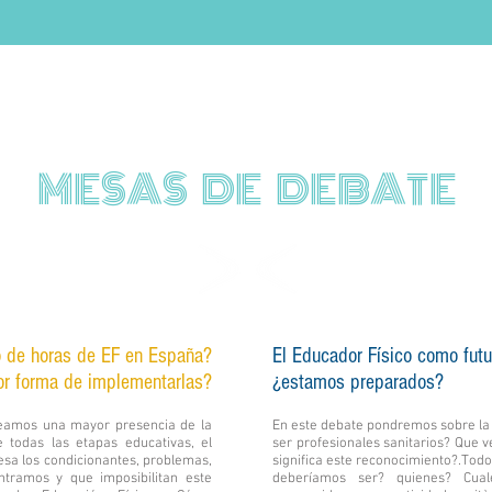
MESAS DE DEBATE
anza en Educación Física
Deporte y Salud
o de horas de EF en España?
El Educador Físico como futur
or forma de implementarlas?
¿estamos preparados?
seamos una mayor presencia de la
En este debate pondremos sobre l
e todas las etapas educativas, el
ser profesionales sanitarios? Que ve
esa los condicionantes, problemas,
significa este reconocimiento?.Todo
ntramos y que imposibilitan este
deberíamos ser? quienes? Cuale