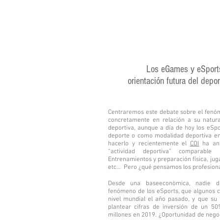
Dire
Los eGames y eSports
orientación futura del depor
Centraremos este debate sobre el fenó
concretamente en relación a su natural
deportiva, aunque a día de hoy los eSp
deporte o como modalidad deportiva en
hacerlo y recientemente el
COI
ha anu
“actividad deportiva” comparable 
Entrenamientos y preparación física, juga
etc… Pero ¿qué pensamos los profesiona
Desde una baseeconòmica, nadie d
fenómeno de los eSports, que algunos c
nivel mundial el año pasado, y que su
plantear cifras de inversión de un 5
millones en 2019. ¿Oportunidad de nego