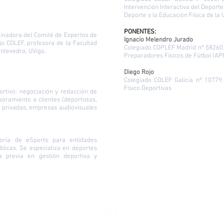
Intervención Interactiva del Deporte
Deporte y la Educación Física de la
PONENTES:
dinadora del Comité de Expertos de
Ignacio Melendro Jurado
jo COLEF, profesora de la Facultad
Colegiado COPLEF Madrid nº 58260. 
ontevedra, UVigo.
Preparadores Físicos de Fútbol (AP
Diego Rojo
Colegiado COLEF Galicia nº 10779
Físico Deportivas
rtivo: negociación y redacción de
soramiento a clientes (deportistas,
y privadas, empresas audiovisuales
oría de eSports para entidades
blicas. Se especializa en deportes
ia previa en gestión deportiva y
Medio Natural y el Turismo