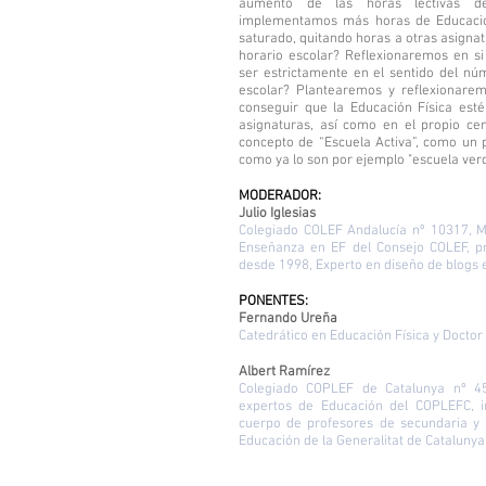
aumento de las horas lectivas d
implementamos más horas de Educación
saturado, quitando horas a otras asigna
horario escolar? Reflexionaremos en s
ser estrictamente en el sentido del nú
escolar? Plantearemos y reflexionarem
conseguir que la Educación Física est
asignaturas, así como en el propio cen
concepto de “Escuela Activa”, como un 
como ya lo son por ejemplo "escuela verde
MODERADOR:
Julio Iglesias
Colegiado COLEF Andalucía nº 10317, 
Enseñanza en EF del Consejo COLEF, p
desde 1998, Experto en diseño de blogs
PONENTES:
Fernando Ureña
Catedrático en Educación Física y Docto
Albert Ramírez
Colegiado COPLEF de Catalunya nº 4
expertos de Educación del COPLEFC, i
cuerpo de profesores de secundaria y 
Educación de la Generalitat de Catalunya