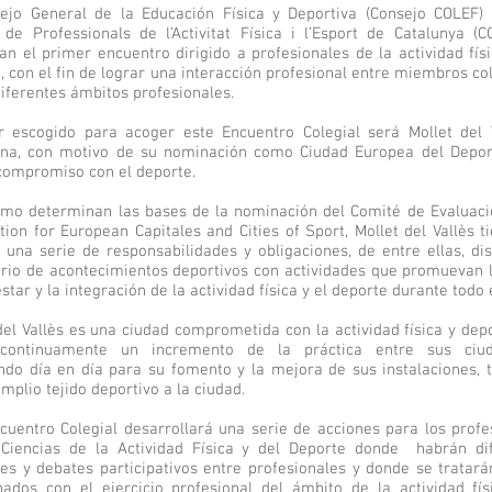
ejo General de la Educación Física y Deportiva (Consejo COLEF) 
i de Professionals de l’Activitat Física i l’Esport de Catalunya (C
an el primer encuentro dirigido a profesionales de la actividad físi
, con el fin de lograr una interacción profesional entre miembros co
diferentes ámbitos profesionales.
r escogido para acoger este Encuentro Colegial será Mollet del 
ona, con motivo de su nominación como Ciudad Europea del Depo
compromiso con el deporte.
ómo determinan las bases de la nominación del Comité de Evaluaci
tion for European Capitales and Cities of Sport, Mollet del Vallès t
 una serie de responsabilidades y obligaciones, de entre ellas, di
rio de acontecimientos deportivos con actividades que promuevan l
estar y la integración de la actividad física y el deporte durante todo 
del Vallès es una ciudad comprometida con la actividad física y dep
continuamente un incremento de la práctica entre sus ciud
ndo día en día para su fomento y la mejora de sus instalaciones, 
amplio tejido deportivo a la ciudad.
cuentro Colegial desarrollará una serie de acciones para los profe
 Ciencias de la Actividad Física y del Deporte donde habrán di
es y debates participativos entre profesionales y donde se tratar
nados con el ejercicio profesional del ámbito de la actividad fís