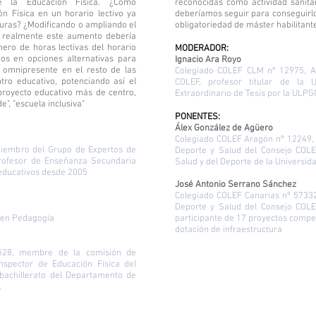
e la Educación Física. ¿Cómo
reconocidas como actividad sanità
 Física en un horario lectivo ya
deberíamos seguir para conseguirlo
turas? ¿Modificando o ampliando el
obligatoriedad de máster habilitant
i realmente este aumento debería
mero de horas lectivas del horario
MODERADOR:
os en opciones alternativas para
Ignacio Ara Royo
é omnipresente en el resto de las
Colegiado COLEF CLM nº 12975, A
tro educativo, potenciando así el
COLEF, profesor titular de la
proyecto educativo más de centro,
Extraordinario de Tesis por la ULPG
", "escuela inclusiva"
PONENTES:
Álex González de Agüero
Colegiado COLEF Aragón nº 12249, 
Miembro del Grupo de Expertos de
Deporte y Salud del Consejo COLEF
rofesor de Enseñanza Secundaria
Salud y del Deporte de la Universi
 educativos desde 2005
José Antonio Serrano Sánchez
Colegiado COLEF Canarias nº 5733
Deporte y Salud del Consejo COLEF
r en Pedagogía
participante de 17 proyectos compet
dotación de infraestructura
528, membre de la comisión de
nspector de Educación Física del
bachillerato del Departamento de
.