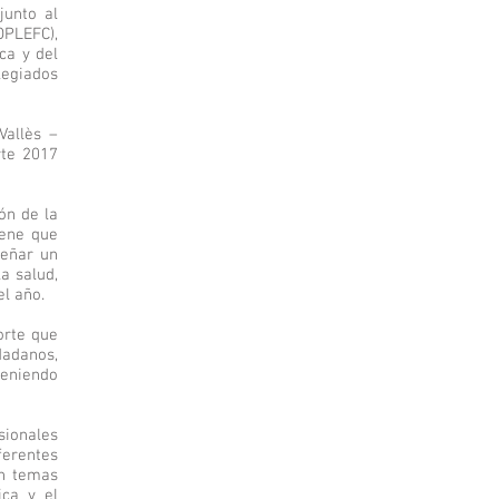
junto al
OPLEFC),
ca y del
legiados
Vallès –
rte 2017
ón de la
iene que
señar un
a salud,
el año.
orte que
adanos,
teniendo
sionales
ferentes
án temas
ica y el