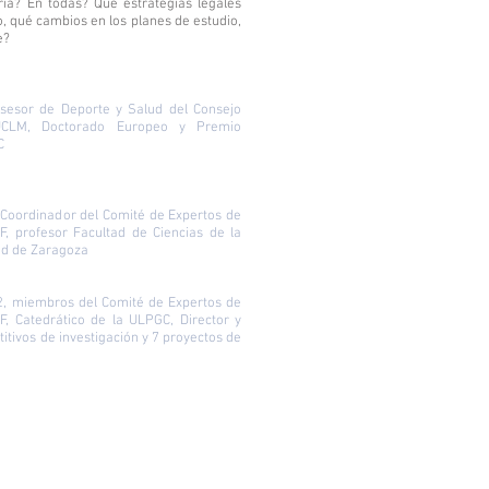
ria? En todas? Qué estrategias legales
, qué cambios en los planes de estudio,
e?
sesor de Deporte y Salud del Consejo
 UCLM, Doctorado Europeo y Premio
C
Coordinador del Comité de Expertos de
, profesor Facultad de Ciencias de la
dad de Zaragoza
2, miembros del Comité de Expertos de
, Catedrático de la ULPGC, Director y
itivos de investigación y 7 proyectos de