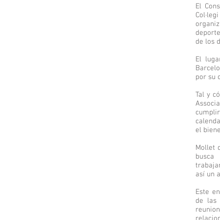
El Cons
Col·leg
organiz
deporte
de los 
El luga
Barcel
por su 
Tal y c
Associa
cumplir
calenda
el bien
Mollet 
busca 
trabaja
así un 
Este en
de las
reunion
relacio