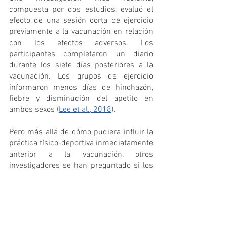
compuesta por dos estudios, evaluó el 
efecto de una sesión corta de ejercicio 
previamente a la vacunación en relación 
con los efectos adversos. Los 
participantes completaron un diario 
durante los siete días posteriores a la 
vacunación. Los grupos de ejercicio 
informaron menos días de hinchazón, 
fiebre y disminución del apetito en 
ambos sexos (
Lee et al., 2018
). 
Pero más allá de cómo pudiera influir la 
práctica físico-deportiva inmediatamente 
anterior a la vacunación, otros 
investigadores se han preguntado si los 
estilos de vida activos tienen beneficios. 
En este sentido, Kohut y sus 
colaboradores, de la Universidad Estatal 
de Iowa, analizaron los niveles de 
actividad física de una cohorte de 