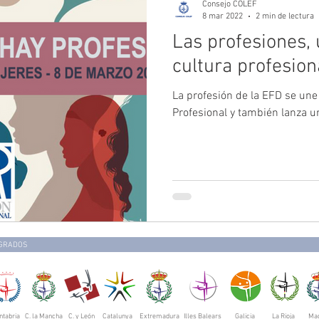
Consejo COLEF
8 mar 2022
2 min de lectura
Las profesiones,
cultura profesion
La profesión de la EFD se une 
Profesional y también lanza 
EGRADOS
ntabria
C. la Mancha
C. y León
Catalunya
Extremadura
Illes Balears
Galicia
La Rioja
Mad