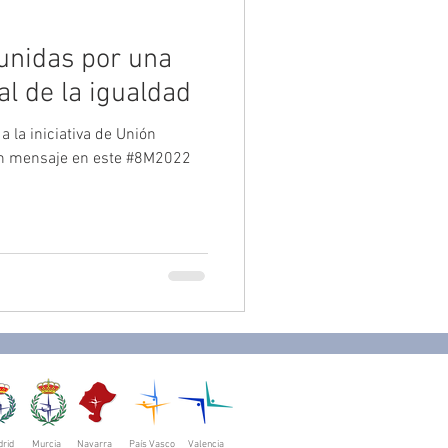
 unidas por una
al de la igualdad
a la iniciativa de Unión
un mensaje en este #8M2022
rid
Murcia
Navarra
País Vasco
Valencia