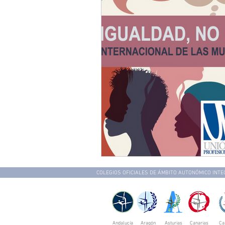
COLEGIOS OFICIALES DE ÁMBITO AUTONÓMICO INT
Andalucía
Aragón
Asturias
Canarias
Ca