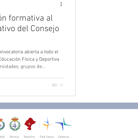
ón formativa al
tivo del Consejo
nvocatoria abierta a todo el
Educación Física y Deportiva
rsidades, grupos de
ofesionales— para incorporar
Anual Formativo del DPC 2026,
entado a ordenar, reforzar y
a del sector bajo criterios de
 profesional.
rid
Murcia
Navarra
País Vasco
Valencia