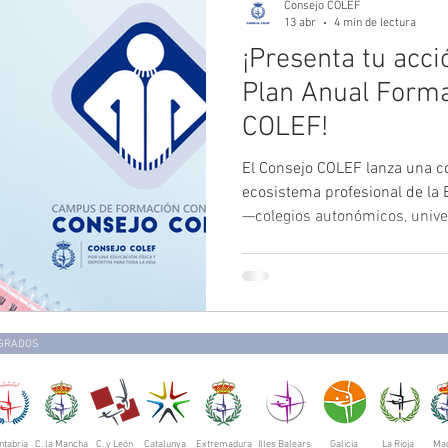
Consejo COLEF
13 abr
4 min de lectura
¡Presenta tu acci
Plan Anual Forma
COLEF!
El Consejo COLEF lanza una co
ecosistema profesional de la 
—colegios autonómicos, unive
investigación, entidades y pr
acciones formativas al Plan 
un instrumento estratégico ori
proyectar la formación continu
calidad, pertinencia y utilidad
EGRADOS
ntabria
C. la Mancha
C. y León
Catalunya
Extremadura
Illes Balears
Galicia
La Rioja
Mad