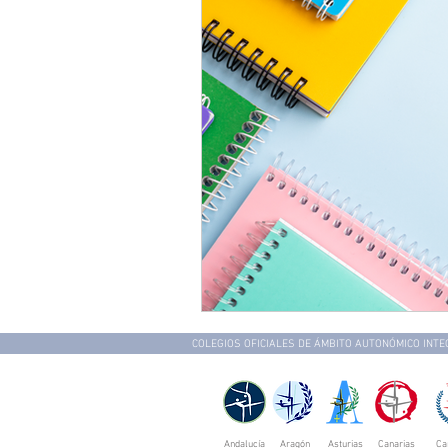
COLEGIOS OFICIALES DE ÁMBITO AUTONÓMICO INT
Andalucía
Aragón
Asturias
Canarias
Ca