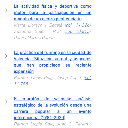
La actividad física y deportiva como 
motor para la participación en un 
módulo de un centro penitenciario
Marta Llorach i Segalà (
col. 11.326
), 
Susanna Soler i Prat (
col. 10.815
), 
Daniel Martos Garcia.
La práctica del running en la ciudad de 
Valencia. Situación actual y aspectos 
que han propiciado su reciente 
expansión
Ramón Llopis-Goig, Josep Capsí (
col. 
11.788
).
El maratón de valencia: análisis 
estratégico de la evolución desde una 
carrera popular a un evento 
internacional (1981-2020)
Ramón Llopis Goig, Juan L. Paramio 