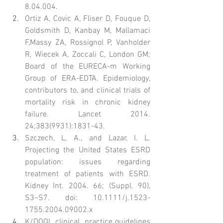
8.04.004.
Ortiz A, Covic A, Fliser D, Fouque D, 
Goldsmith D, Kanbay M, Mallamaci 
F,Massy ZA, Rossignol P, Vanholder 
R, Wiecek A, Zoccali C, London GM; 
Board of the EURECA-m Working 
Group of ERA-EDTA. Epidemiology, 
contributors to, and clinical trials of 
mortality risk in chronic kidney 
failure. Lancet 2014.  
24;383(9931):1831-43.
Szczech, L. A., and Lazar, I. L. 
Projecting the United States ESRD 
population: issues regarding 
treatment of patients with ESRD. 
Kidney Int. 2004. 66; (Suppl. 90), 
S3–S7. doi: 10.1111/j.1523-
1755.2004.09002.x
K/DOQI  clinical  practice guidelines  