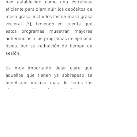
han establecido como una estrategia 
eficiente para disminuir los depósitos de 
masa grasa, incluidos los de masa grasa 
visceral [7], teniendo en cuenta que 
estos programas muestran mayores 
adherencias a los programas de ejercicio 
físico, por su reducción de tiempo de 
sesión. 
Es muy importante dejar claro que 
aquellos que tienen ya sobrepeso se 
benefician incluso más de todos los 
efectos que tiene el ejercicio físico que 
aquellos que no sufren esta enfermedad. 
En un estudio publicado en la revista 
PLOS ONE, Moore y colaboradores, 
observaron que realizar más ejercicio 
físico en tiempo de ocio está asociado 
con una mayor esperanza de vida, siendo 