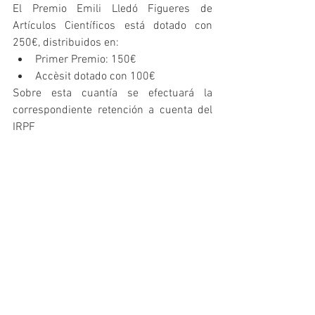
El Premio Emili Lledó Figueres de 
Artículos Científicos está dotado con 
250€, distribuidos en: 
Primer Premio: 150€  
Accèsit dotado con 100€ 
Sobre esta cuantía se efectuará la 
correspondiente retención a cuenta del 
IRPF
El premio se resolverá por acuerdo del 
Jurado constituido para tal efecto.
El jurado, en caso de que los trabajos no 
reuniesen los méritos suficientes, podrá 
declarar desierto el Premio
Más informacíón
Para más información acerca de los 
requisitos y términos de presentación, 