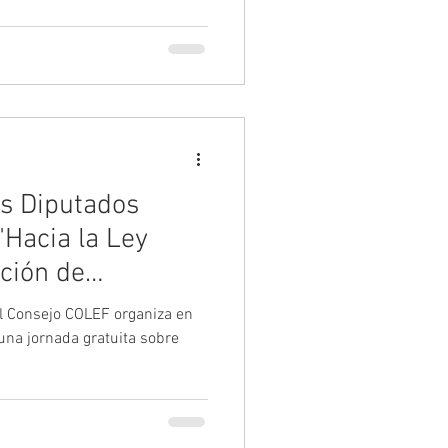
Valenciana, que incrementa
. Tras analizar también el
 se confirmó que ya se
actuación refuerza el valor de
rvirá como base para extender
os Diputados
"Hacia la Ley
ación de
 deporte"
el Consejo COLEF organiza en
una jornada gratuita sobre