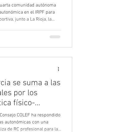
 cuarta comunidad autónoma
autonómica en el IRPF para
ortiva, junto a La Rioja, la
ión de Murcia. La medida,
estos andaluza para 2026,
s gastos en gimnasios, centros
n límite de 100 € anuales. Este
ia creciente que reconoce la
cia se suma a las
les por los
ica físico-
l Consejo COLEF ha respondido
vas autonómicas con una
iza de RC profesional para la