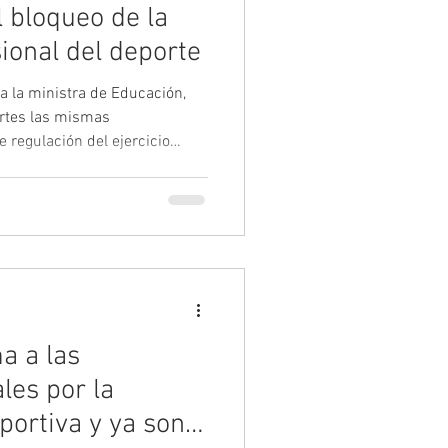
l bloqueo de la
ional del deporte
 a la ministra de Educación,
rtes las mismas
 regulación del ejercicio
 ya se plantearon hace un mes
ntral sigue sin resolverse: la
es de Formación Profesional y
o parlamentario fijado en la
la PNL de 2024, el enfoque no
a a las
les por la
eportiva y ya son 4