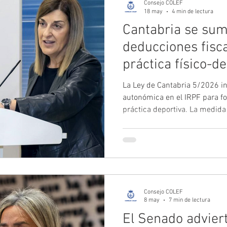
Consejo COLEF
18 may
4 min de lectura
Cantabria se sum
deducciones fisca
práctica físico-d
las CCAA
La Ley de Cantabria 5/2026 i
autonómica en el IRPF para fom
práctica deportiva. La medida
determinados gastos vinculad
deportivas, clases de deporte 
federativas, con un límite de
incorporación, Cantabria se co
comunidad autónoma en adopta
tipo, consolidand
Consejo COLEF
8 may
7 min de lectura
El Senado adviert