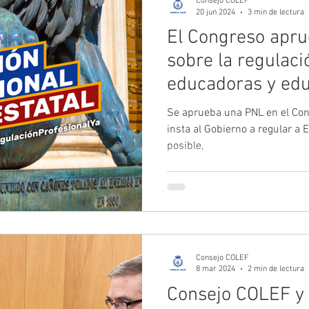
Consejo COLEF
20 jun 2024
3 min de lectura
El Congreso apr
sobre la regulaci
educadoras y edu
deportivos
Se aprueba una PNL en el Con
insta al Gobierno a regular a
posible,
Consejo COLEF
8 mar 2024
2 min de lectura
Consejo COLEF y B