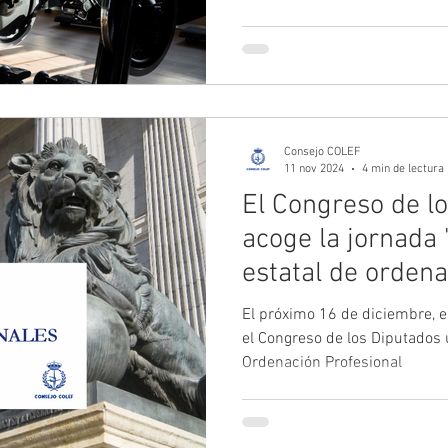
colegiación de la Comunitat 
coberturas sin coste adicional
nuevo decreto del País Vasco,
cumplían sus requisitos. Esta 
la coordinación colegial y se
mejoras a toda la colegiaci
Consejo COLEF
11 nov 2024
4 min de lectura
El Congreso de l
acoge la jornada 
estatal de orden
profesionales del
El próximo 16 de diciembre, 
el Congreso de los Diputados 
Ordenación Profesional