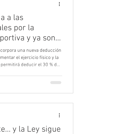
a a las
les por la
eportiva y ya son 5
ncorpora una nueva deducción
entar el ejercicio físico y la
 permitirá deducir el 30 % de
os a gimnasios, instalaciones
o educación física y licencias
 150 euros anuales. Con esta
nvierte en la quinta
r incentivos fiscales de este
e… y la Ley sigue