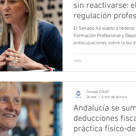
sin reactivarse: e
regulación profes
El Senado ha vuelto a reiterar
Formación Profesional y Depo
preocupaciones sobre la ley de
profesional en el deporte que
en el Congreso. La cuestión ce
equiparación entre titulacion
universitarias. Pese al mandat
Ley 39/2022 del Deporte y en 
se corrige, manteniendo
Consejo COLEF
26 ene
4 min de lectura
Andalucía se sum
deducciones fisca
práctica físico-d