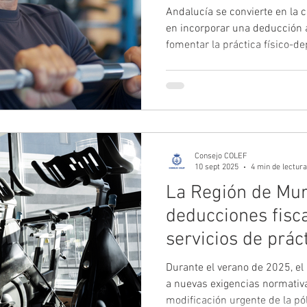
las CCAA
Andalucía se convierte en la
en incorporar una deducción 
fomentar la práctica físico-dep
Comunitat Valenciana y la Reg
incluida en la Ley de Presupu
permite deducir el 15 % de lo
y entidades deportivas, con u
avance consolida una tendenc
AFyD como inversión en
Consejo COLEF
10 sept 2025
4 min de lectura
La Región de Mur
deducciones fisca
servicios de práct
deportiva
Durante el verano de 2025, e
a nuevas exigencias normati
modificación urgente de la pól